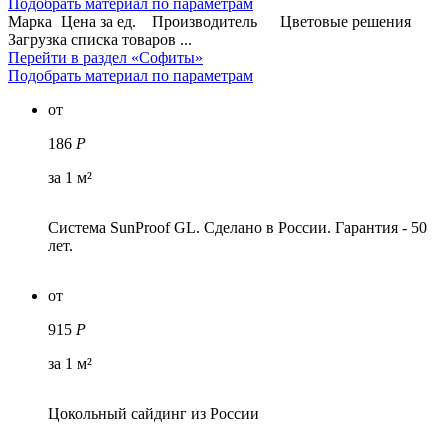
Подобрать материал по параметрам
Марка
Цена за ед.
Производитель
Цветовые решения
Загрузка списка товаров ...
Перейти в раздел «Софиты»
Подобрать материал по параметрам
от
186
Р
за 1 м²
Система SunProof GL. Сделано в России. Гарантия - 50
лет.
от
915
Р
за 1 м²
Цокольный сайдинг из России