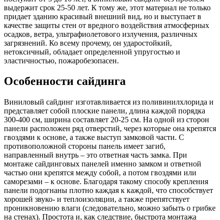
выдержит срок 25-50 лет. К тому же, этот материал не только
придает зданию красивый внешний вид, но и выступает в
качестве защиты стен от вредного воздействия атмосферных
осадков, ветра, ультрафиолетового излучения, различных
загрязнений. Ко всему прочему, он ударостойкий,
нетоксичный, обладает определенной упругостью и
эластичностью, пожаробезопасен.
Особенности сайдинга
Виниловый сайдинг изготавливается из поливинилхлорида и
представляет собой плоские панели, длина каждой порядка
300-400 cм, ширина составляет 20-25 см. На одной из сторон
панели расположен ряд отверстий, через которые она крепятся
гвоздями к основе, а также выступ замковой части. С
противоположной стороны панель имеет загиб,
направленный внутрь – это ответная часть замка. При
монтаже сайдинговых панелей именно замком и ответной
частью они крепятся между собой, а потом гвоздями или
саморезами – к основе. Благодаря такому способу крепления
панели подогнаны плотно каждая к каждой, что способствует
хорошей звуко- и теплоизоляции, а также препятствует
проникновению влаги (следовательно, можно забыть о грибке
на стенах). Простота и, как следствие, быстрота монтажа