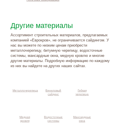
Другие материалы
Ассортимент строительных материалов, предлагаемых
компанией «Еврокров», не ограничивается сайдингом. У
нас вы можете по низким ценам приобрести
металлочерепицу, битумную черепицу, водосточные
системы, мансардные окна, медную кровлю и многие
другие материалы. Подробную информацию по каждому
из них вы найдете на других наших сайтах.
Металлочерепица
Виниловый
Гибкая
сайдинг
черепица
Медная
Водосточные
Мансардные
кровля
системы
окна