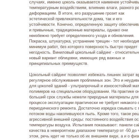
случаях, именно цоколь оказывается наименее устойчив
температурным воздействиям, влиянию влаги, разного р
деформациям. В итоге, его разрушение грозит как
эстетической привлекательности дома, так и его
устойчивости. Конечно, определенную защиту обеспечи
и привычные, традиционные материалы, однако они
неизбежно требует определенного ухода и обновления.
Покраска, штукатурка, устранение трещин - тот необход
минимум работ, без которого поверхность быстро придет 
негодность. Виниловый цокольный сайдинг - относительн
новый вариант облицовки, имеющих ряд важных и
принципиальных преимуществ.
Цокольный сайдинг позволяет избежать лишних затрат вр
регулярное обслуживания проблемных зон. Это и неудив
для цоколей зданий - ультрапрочный и износостойкий ма
полимеров на специальном оборудовании. На практике о
больший срок службы нежели природные материалы для 
процессе эксплуатации практически не требует никакого 
периодического ремонта. Достаточно изредка смывать с
потоком воды накопившуюся пыль. Кроме того, такое ре
агрессивной внешней среды: постоянного воздействия о
температуры воздуха. Испытания показывают: панели са
качества в невероятном диапазоне температур от -50 до
этом, речь идет не только об их внешнем виде, а и о фи