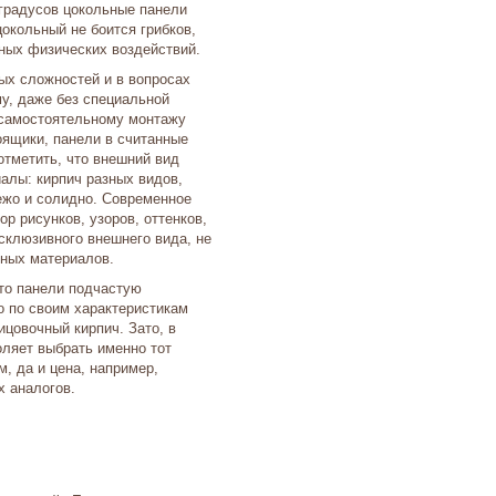
 градусов цокольные панели
окольный не боится грибков,
йных физических воздействий.
ых сложностей и в вопросах
у, даже без специальной
 самостоятельному монтажу
оящики, панели в считанные
отметить, что внешний вид
алы: кирпич разных видов,
вежо и солидно. Современное
р рисунков, узоров, оттенков,
склюзивного внешнего вида, не
ьных материалов.
что панели подчастую
 по своим характеристикам
ицовочный кирпич. Зато, в
оляет выбрать именно тот
, да и цена, например,
х аналогов.