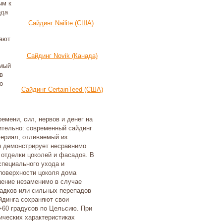
ым к
ода
Сайдинг Nailite (США)
вают
Сайдинг Novik (Канада)
имый
в
о
Сайдинг CertainTeed (США)
емени, сил, нервов и денег на
ительно: современный сайдинг
териал, отливаемый из
н демонстрирует несравнимо
отделки цоколей и фасадов. В
специального ухода и
 поверхности цоколя дома
шение незаменимо в случае
садков или сильных перепадов
йдинга сохраняют свои
 +60 градусов по Цельсию. При
зических характеристиках