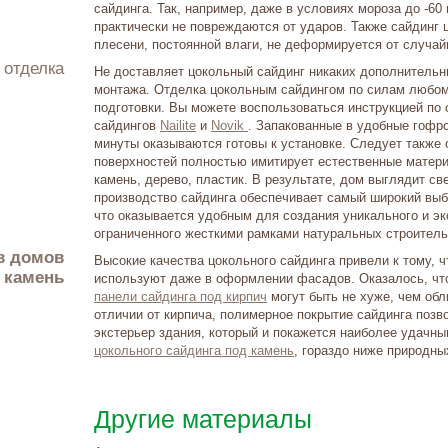
сайдинга. Так, например, даже в условиях мороза до -60
практически не повреждаются от ударов. Также сайдинг ц
плесени, постоянной влаги, не деформируется от случа
и отделка
Не доставляет цокольный сайдинг никаких дополнительн
монтажа. Отделка цокольным сайдингом по силам любом
подготовки. Вы можете воспользоваться инструкцией по
сайдингов
Nailite
и
Novik
. Запакованные в удобные гофр
минуты оказываются готовы к установке. Следует также 
поверхностей полностью имитирует естественные матери
камень, дерево, пластик. В результате, дом выглядит с
производство сайдинга обеспечивает самый широкий выбо
что оказывается удобным для создания уникального и эк
ограниченного жесткими рамками натуральных строител
Высокие качества цокольного сайдинга привели к тому, 
 камень
используют даже в оформлении фасадов. Оказалось, что
панели сайдинга под кирпич
могут быть не хуже, чем обл
отличии от кирпича, полимерное покрытие сайдинга позв
экстерьер здания, который и покажется наиболее удачным
цокольного сайдинга под камень
, гораздо ниже природны
Другие материалы