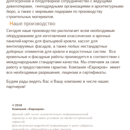
долгосрочное и плодотворное сотрудничество с ведущими
девелоперами, генподрядными организациями и архитектурными
бюро, а также с мировыми лидерами по производству
строительных материалов.
Наше производство
Сегодня наше производство располагает всем необходимым
оборудованием для изготовления классических и арочных
панелей-картин для фальцевой кровли, кассет для
вентилируемых фасадов, а также любых нестандартных
доборных элементов для кровли и водосточных систем. Все
кровельные и фасадные работы производятся в соответствии с
международными стандартами качества. Мы отвечаем за свою
работу и предоставляем гарантии. Компания «Еврокров» имеет
все необходимые разрешения, лицензии и сертификаты.
Будем рады видеть Вас и Вашу компанию в числе наших
партнеров!
© 2018
Компания «Еврокров»
Данный сайт носит исключительно информационный
характер и ни при каких условиях не является публичной
офертой.
Для получения подробной информации о
цене сайдинга
,
пожалуйста, обращайтесь в
офис продаж
.