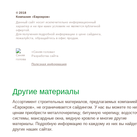
© 2018
Компания «Еврокров»
Данный сайт носит исключительно информационный
характер и ни при каких условиях не является публичной
офертой.
Для получения подробной информации о
цене сайдинга
,
пожалуйста, обращайтесь в
офис продаж
.
«Синяя голова»
Контакты и
Разработка сайта
схема проезд
Полезная информация
Другие материалы
Ассортимент строительных материалов, предлагаемых компание
«Еврокров», не ограничивается сайдингом. У нас вы можете по н
ценам приобрести металлочерепицу, битумную черепицу, водост
системы, мансардные окна, медную кровлю и многие другие
материалы. Подробную информацию по каждому из них вы найде
других наших сайтах.