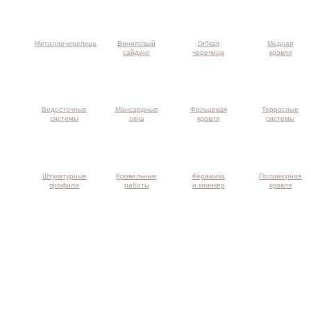
Металлочерепица
Виниловый
Гибкая
Медная
сайдинг
черепица
кровля
Водосточные
Мансардные
Фальцевая
Террасные
системы
окна
кровля
системы
Штукатурные
Кровельные
Керамика
Полимерная
профили
работы
и клинкер
кровля