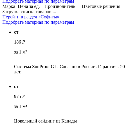
Подобрать материал по параметрам
Марка
Цена за ед.
Производитель
Цветовые решения
Загрузка списка товаров ...
Перейти в раздел «Софиты»
Подобрать материал по параметрам
от
186
Р
за 1 м²
Система SunProof GL. Сделано в России. Гарантия - 50
лет.
от
975
Р
за 1 м²
Цокольный сайдинг из Канады