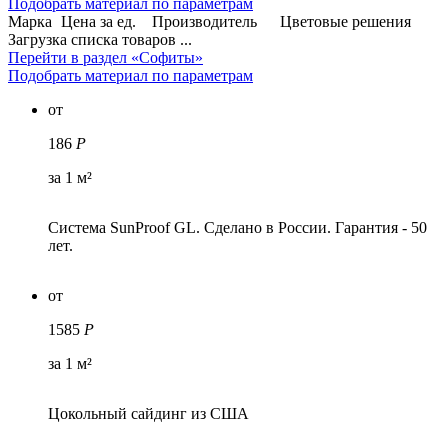
Подобрать материал по параметрам
Марка
Цена за ед.
Производитель
Цветовые решения
Загрузка списка товаров ...
Перейти в раздел «Софиты»
Подобрать материал по параметрам
от
186
Р
за 1 м²
Система SunProof GL. Сделано в России. Гарантия - 50
лет.
от
1585
Р
за 1 м²
Цокольный сайдинг из США