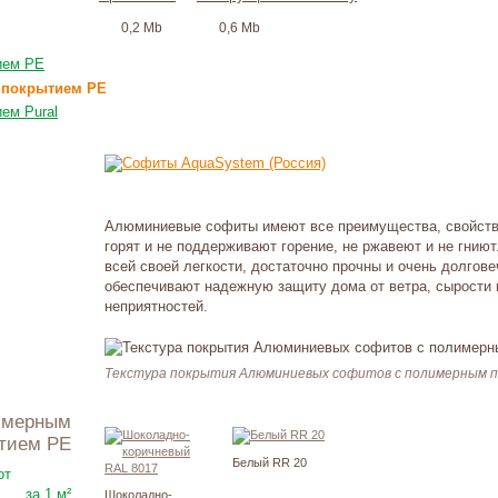
0,2 Mb
0,6 Mb
ием PE
 покрытием PE
ем Pural
Алюминиевые софиты имеют все преимущества, свойств
горят и не поддерживают горение, не ржавеют и не гнию
всей своей легкости, достаточно прочны и очень долго
обеспечивают надежную защиту дома от ветра, сырости 
неприятностей.
Текстура покрытия Алюминиевых софитов с полимерным 
тием PE
Белый RR 20
975
₽
от
за 1 м²
Шоколадно-