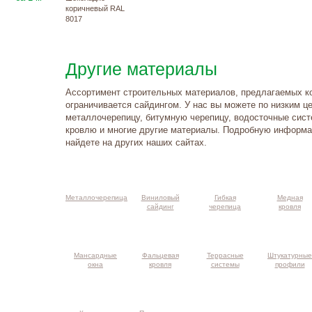
коричневый RAL
8017
Другие материалы
Ассортимент строительных материалов, предлагаемых к
ограничивается сайдингом. У нас вы можете по низким ц
металлочерепицу, битумную черепицу, водосточные сис
кровлю и многие другие материалы. Подробную информа
найдете на других наших сайтах.
такты и
ма проезда
Металлочерепица
Виниловый
Гибкая
Медная
сайдинг
черепица
кровля
Мансардные
Фальцевая
Террасные
Штукатурные
окна
кровля
системы
профили