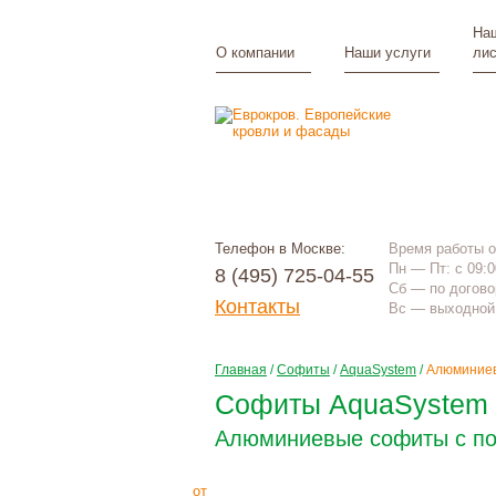
Наш
О компании
Наши услуги
лис
Телефон в Москве:
Время работы 
Пн — Пт: с 09:0
8 (495) 725-04-55
Сб — по догово
Контакты
Вс — выходной
Главная
/
Софиты
/
AquaSystem
/
Алюминиев
Софиты AquaSystem 
Алюминиевые софиты с п
975
Р
+
монтаж
от