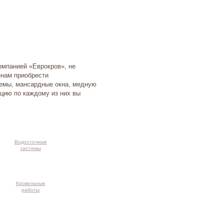
омпанией «Еврокров», не
енам приобрести
темы, мансардные окна, медную
цию по каждому из них вы
Водосточные
системы
Кровельные
работы