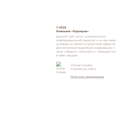
© 2018
Компания «Еврокров»
Данный сайт носит исключительно
информационный характер и ни при каких
условиях не является публичной офертой.
Для получения подробной информации о
цене сайдинга
, пожалуйста, обращайтесь
в
офис продаж
.
Кон
«Синяя голова»
Разработка сайта
схе
Полезная информация