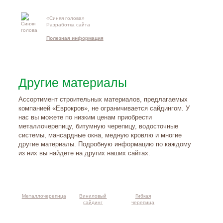
«Синяя голова»
Контакты и
Разработка сайта
схема проезд
Полезная информация
Другие материалы
Ассортимент строительных материалов, предлагаемых
компанией «Еврокров», не ограничивается сайдингом. У
нас вы можете по низким ценам приобрести
металлочерепицу, битумную черепицу, водосточные
системы, мансардные окна, медную кровлю и многие
другие материалы. Подробную информацию по каждому
из них вы найдете на других наших сайтах.
Металлочерепица
Виниловый
Гибкая
сайдинг
черепица