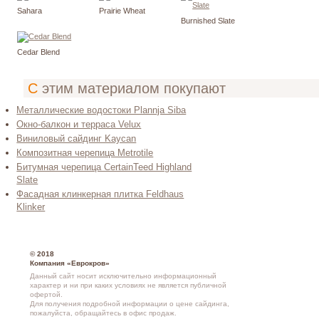
Sahara
Prairie Wheat
Burnished Slate
Cedar Blend
С этим материалом покупают
Металлические водостоки Plannja Siba
Окно-балкон и терраса Velux
Виниловый сайдинг Kaycan
Композитная черепица Metrotile
Битумная черепица CertainTeed Highland
Slate
Фасадная клинкерная плитка Feldhaus
Klinker
© 2018
Компания «Еврокров»
Данный сайт носит исключительно информационный
характер и ни при каких условиях не является публичной
офертой.
Для получения подробной информации о
цене сайдинга
,
пожалуйста, обращайтесь в
офис продаж
.