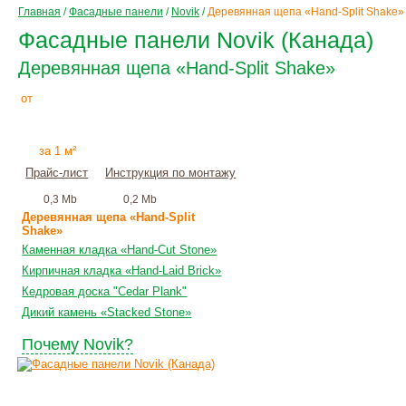
Главная
/
Фасадные панели
/
Novik
/
Деревянная щепа «Hand-Split Shake»
Фасадные панели Novik (Канада)
Деревянная щепа «Hand-Split Shake»
975
Р
от
+
монтаж
за 1 м²
Прайс-лист
Инструкция по монтажу
0,3 Mb
0,2 Mb
Деревянная щепа «Hand-Split
Shake»
Каменная кладка «Hand-Cut Stone»
Кирпичная кладка «Hand-Laid Brick»
Кедровая доска "Cedar Plank"
Дикий камень «Stacked Stone»
Почему Novik?