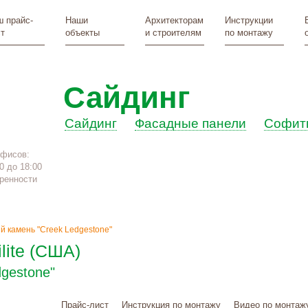
 прайс-
Наши
Архитекторам
Инструкции
т
объекты
и строителям
по монтажу
Сайдинг
Сайдинг
Фасадные панели
Софит
офисов:
0 до 18:00
ренности
й камень "Creek Ledgestone"
lite (США)
gestone"
Прайс-лист
Инструкция по монтажу
Видео по монтаж