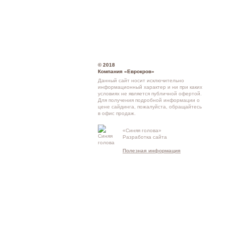
© 2018
Компания «Еврокров»
Данный сайт носит исключительно
информационный характер и ни при каких
условиях не является публичной офертой.
Для получения подробной информации о
цене сайдинга
, пожалуйста, обращайтесь
в
офис продаж
.
Кон
«Синяя голова»
Разработка сайта
схе
Полезная информация