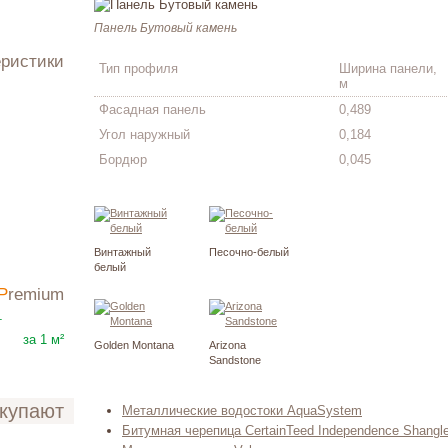
Панель Бутовый камень
еристики
Тип профиля
Ширина панели,
м
Фасадная панель
0,489
Угол наружный
0,184
Бордюр
0,045
Винтажный
Песочно-белый
белый
Premium
3312
₽
т
за 1 м²
Golden Montana
Arizona
Sandstone
окупают
Металлические водостоки AquaSystem
Битумная черепица CertainTeed Independence Shangl