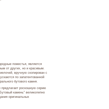
родные поместья, является
ым от других, но и красивым.
 мелочей, вручную скопирован с
ускаются по запатентованной
рального бутового камня.
е предлагает роскошную серию
"Бутовый камень" великолепно
дания оригинальных