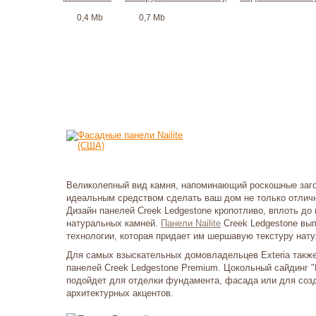
0,4 Mb
0,7 Mb
Великолепный вид камня, напоминающий роскошные заго
идеальным средством сделать ваш дом не только отличн
Дизайн панелей Creek Ledgestone кропотливо, вплоть до
натуральных камней.
Панели Nailite
Creek Ledgestone вып
технологии, которая придает им шершавую текстуру нату
Для самых взыскательных домовладельцев Exteria такж
панелей Creek Ledgestone Premium. Цокольный сайдинг 
подойдет для отделки фундамента, фасада или для соз
архитектурных акцентов.