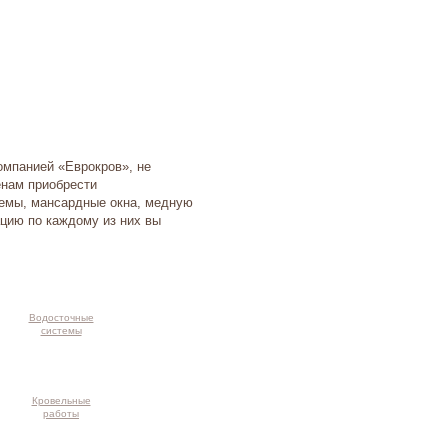
омпанией «Еврокров», не
енам приобрести
темы, мансардные окна, медную
цию по каждому из них вы
Водосточные
системы
Кровельные
работы