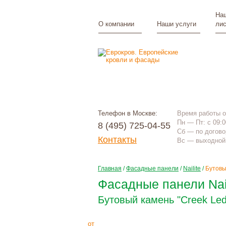
Наш
О компании
Наши услуги
лис
Телефон в Москве:
Время работы 
Пн — Пт: с 09:0
8 (495) 725-04-55
Сб — по догово
Контакты
Вс — выходной
Главная
/
Фасадные панели
/
Nailite
/
Бутовы
Фасадные панели Nai
Бутовый камень "Creek Led
1585
Р
+
монтаж
от