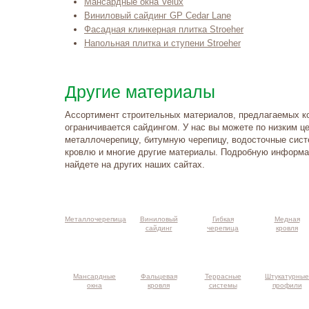
Мансардные окна Velux
Виниловый сайдинг GP Cedar Lane
Фасадная клинкерная плитка Stroeher
Напольная плитка и ступени Stroeher
Другие материалы
Ассортимент строительных материалов, предлагаемых к
ограничивается сайдингом. У нас вы можете по низким ц
металлочерепицу, битумную черепицу, водосточные сис
кровлю и многие другие материалы. Подробную информа
найдете на других наших сайтах.
такты и
ма проезда
Металлочерепица
Виниловый
Гибкая
Медная
сайдинг
черепица
кровля
Мансардные
Фальцевая
Террасные
Штукатурные
окна
кровля
системы
профили