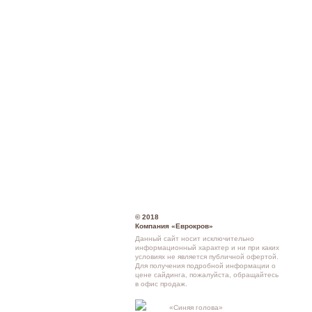
© 2018
Компания «Еврокров»
Данный сайт носит исключительно
информационный характер и ни при каких
условиях не является публичной офертой.
Для получения подробной информации о
цене сайдинга
, пожалуйста, обращайтесь
в
офис продаж
.
Кон
«Синяя голова»