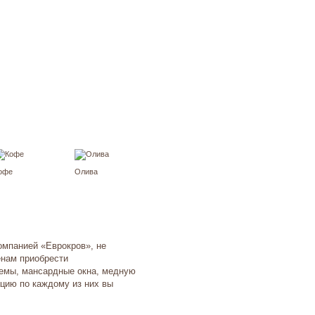
офе
Олива
омпанией «Еврокров», не
енам приобрести
темы, мансардные окна, медную
цию по каждому из них вы