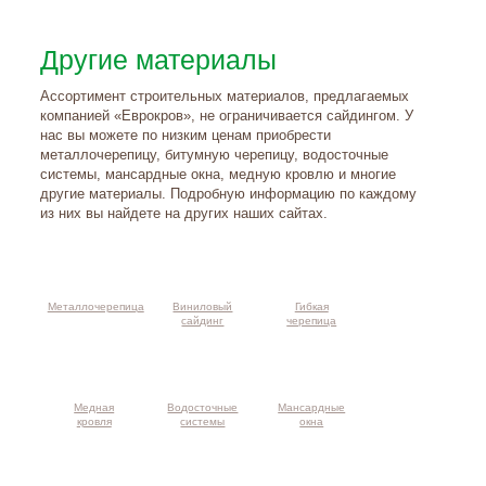
Другие материалы
Ассортимент строительных материалов, предлагаемых
компанией «Еврокров», не ограничивается сайдингом. У
нас вы можете по низким ценам приобрести
металлочерепицу, битумную черепицу, водосточные
системы, мансардные окна, медную кровлю и многие
другие материалы. Подробную информацию по каждому
из них вы найдете на других наших сайтах.
Металлочерепица
Виниловый
Гибкая
сайдинг
черепица
Медная
Водосточные
Мансардные
кровля
системы
окна