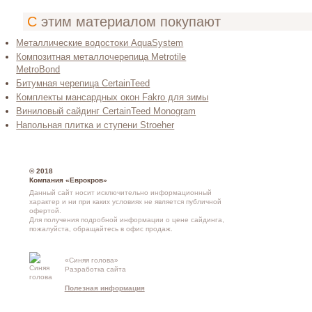
С этим материалом покупают
Металлические водостоки AquaSystem
Композитная металлочерепица Metrotile
MetroBond
Битумная черепица CertainTeed
Комплекты мансардных окон Fakro для зимы
Виниловый сайдинг CertainTeed Monogram
Напольная плитка и ступени Stroeher
© 2018
Компания «Еврокров»
Данный сайт носит исключительно информационный
характер и ни при каких условиях не является публичной
офертой.
Для получения подробной информации о
цене сайдинга
,
пожалуйста, обращайтесь в
офис продаж
.
«Синяя голова»
Контакты и
Разработка сайта
схема проезд
Полезная информация