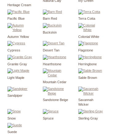
Natural Clay
Ivy Green
Heritage Cream
Pacific Blue
Barn Red
Terra Cotta
Buckskin
Autumn Yellow
Colonial White
Cypress
Desert Tan
Flagstone
Granite Gray
Hearthstone
Herringbone
Light Maple
Sable Brown
Mountain Cedar
Sandpiper
Sandstone Beige
Savannah
Wicker
Snow
Spruce
Sterling Gray
Suede