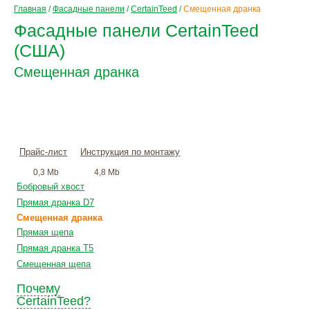
Главная
/
Фасадные панели
/
CertainTeed
/
Смещенная дранка
Фасадные панели CertainTeed
(США)
Смещенная дранка
Цена по запросу
+
монтаж
Прайс-лист
Инструкция по монтажу
0,3 Mb
4,8 Mb
Бобровый хвост
Прямая дранка D7
Смещенная дранка
Прямая щепа
Прямая дранка T5
Смещенная щепа
Почему
CertainTeed?